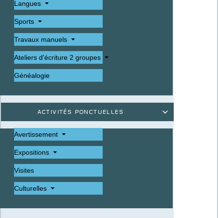
Langues
Sports
Travaux manuels
Ateliers d'écriture 2 groupes
Généalogie
Activités ponctuelles

Avertissement
Expositions
Visites
Culturelles