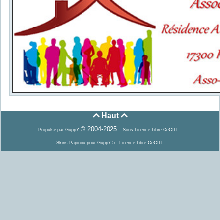
Haut


© 2004-2025
Propulsé par GuppY
Sous Licence Libre CeCILL
Skins Papinou pour GuppY 5
Licence Libre CeCILL