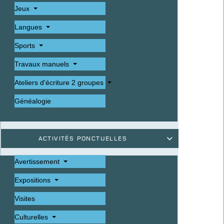
Jeux
Langues
Sports
Travaux manuels
Ateliers d'écriture 2 groupes
Généalogie
Activités ponctuelles

Avertissement
Expositions
Visites
Culturelles