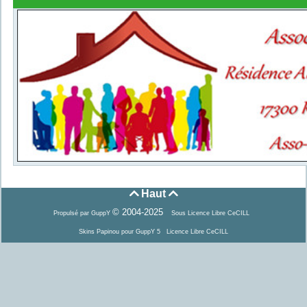
Haut


© 2004-2025
Propulsé par GuppY
Sous Licence Libre CeCILL
Skins Papinou pour GuppY 5
Licence Libre CeCILL