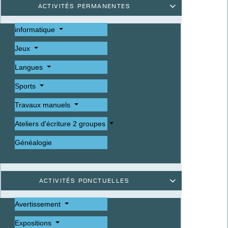
Activités permanentes

informatique
Jeux
Langues
Sports
Travaux manuels
Ateliers d'écriture 2 groupes
Généalogie
Activités ponctuelles

Avertissement
Expositions