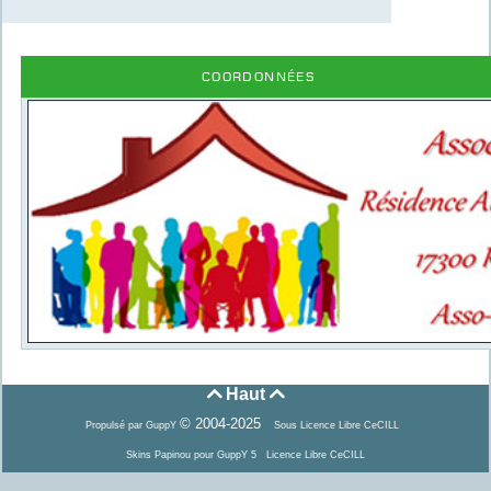
Coordonnées
Haut


© 2004-2025
Propulsé par GuppY
Sous Licence Libre CeCILL
Skins Papinou pour GuppY 5
Licence Libre CeCILL