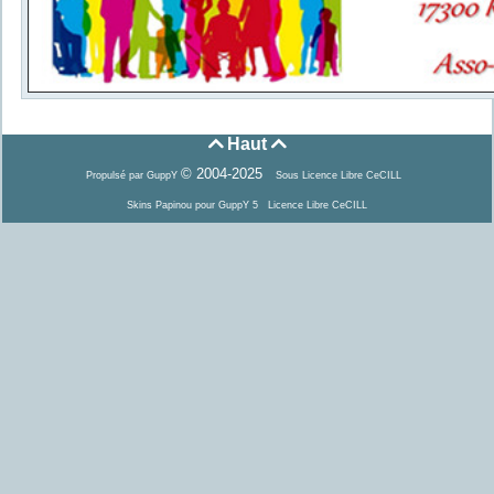
Haut


© 2004-2025
Propulsé par GuppY
Sous Licence Libre CeCILL
Skins Papinou pour GuppY 5
Licence Libre CeCILL